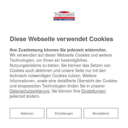
Diese Webseite verwendet Cookies
Ihre Zustimmung können Sie jederzeit widerrufen.
Wir verwenden auf dieser Webseite Cookies und weitere
Technologien, um Ihnen ein bestmögliches
Nutzungserlebnis zu bieten. Sie können das Setzen von
Cookies auch ablehnen und unsere Seite nur mit den
technisch notwendigen Cookies nutzen. Weitere
Informationen, sowie eine detaillierte Übersicht der Cookies
und eingesetzten Technologien finden Sie in unserer
Datenschutzerklärung
. Sie können Ihre
Einstellungen
jederzeit ändern.
Terminanfrage
Ablehnen
Ablehnen
Einstellungen
Akzeptieren
Wir bieten Ihnen mehrere Möglichkeiten einen Termin mit
uns zu vereinbaren. Nutzen Sie unsere E-Mail-Adresse,