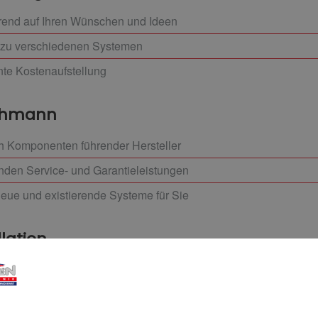
erend auf Ihren Wünschen und Ideen
 zu verschiedenen Systemen
nte Kostenaufstellung
achmann
h Komponenten führender Hersteller
enden Service- und Garantieleistungen
neue und existierende Systeme für Sie
llation
n alle Komponenten
nde Dokumentation Ihres Smart Homes