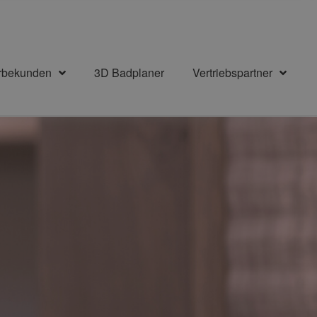
rbekunden
3D Badplaner
Vertriebspartner