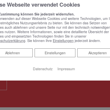
 Ihre Bedürfnisse an
se Webseite verwendet Cookies
Zustimmung können Sie jederzeit widerrufen.
erwenden auf dieser Webseite Cookies und weitere Technologien, um 
estmögliches Nutzungserlebnis zu bieten. Sie können das Setzen von
es auch ablehnen und unsere Seite nur mit den technisch notwendige
es nutzen. Weitere Informationen, sowie eine detaillierte Übersicht der
es und eingesetzten Technologien finden Sie in unserer
schutzerklärung
. Sie können Ihre
Einstellungen
jederzeit ändern.
rmin
Ablehnen
Ablehnen
Einstellungen
Akzeptieren
em Online Termine anfragen!
Datenschutz
Impressum