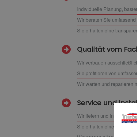
Individuelle Planung, basi
Wir beraten Sie umfassend
Sie erhalten eine transpare
Qualität vom F
Wir verbauen ausschließlic
Sie profitieren von umfass
Wir warten und reparieren 
Service und Insta
Wir liefern und installiere
Sie erhalten eine umfasse