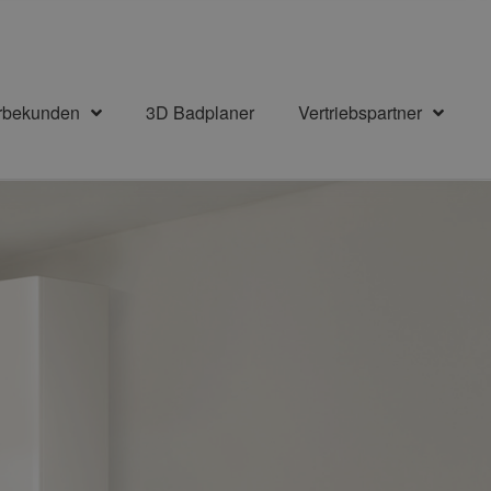
rbekunden
3D Badplaner
Vertriebspartner