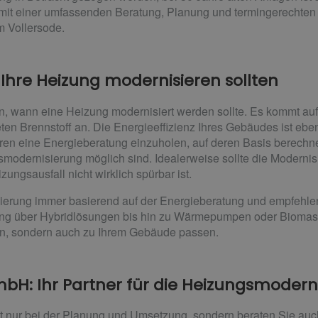
mit einer umfassenden Beratung, Planung und termingerechten In
 Vollersode.
hre Heizung modernisieren sollten
, wann eine Heizung modernisiert werden sollte. Es kommt auf
 Brennstoff an. Die Energieeffizienz Ihres Gebäudes ist ebenfa
hren eine Energieberatung einzuholen, auf deren Basis berechn
modernisierung möglich sind. Idealerweise sollte die Moderni
ungsausfall nicht wirklich spürbar ist.
sierung immer basierend auf der Energieberatung und empfehlen
zung über Hybridlösungen bis hin zu Wärmepumpen oder Bioma
en, sondern auch zu Ihrem Gebäude passen.
mbH: Ihr Partner für die Heizungsmodern
ht nur bei der Planung und Umsetzung, sondern beraten Sie auc