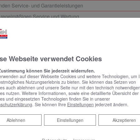
enden Service- und Garantieleistungen
 regelmäßigen Service und Wartung
tallation
igten Gewerke für Sie
se Webseite verwendet Cookies
ndividuell auf Ihr Gebäude abgestimmt
ltige und termingerechte Ausführung aller Arbeiten
Zustimmung können Sie jederzeit widerrufen.
erwenden auf dieser Webseite Cookies und weitere Technologien, um 
estmögliches Nutzungserlebnis zu bieten. Sie können das Setzen von
es auch ablehnen und unsere Seite nur mit den technisch notwendige
es nutzen. Weitere Informationen, sowie eine detaillierte Übersicht der
es und eingesetzten Technologien finden Sie in unserer
schutzerklärung
. Sie können Ihre
Einstellungen
jederzeit ändern.
Ablehnen
Ablehnen
Einstellungen
Akzeptieren
Heizungswechsel im