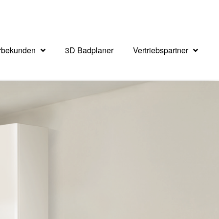
rbekunden
3D Badplaner
Vertriebspartner