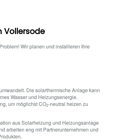
n Vollersode
oblem! Wir planen und installieren Ihre
 umwandelt. Die solarthermische Anlage kann
armes Wasser und Heizungsenergie.
zung, um möglichst CO
-neutral heizen zu
2
ation aus Solarheizung und Heizungsanlage
und arbeiten eng mit Partnerunternehmen und
Produkten.